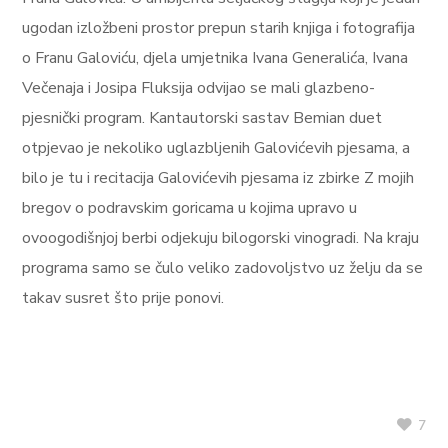
ugodan izložbeni prostor prepun starih knjiga i fotografija
o Franu Galoviću, djela umjetnika Ivana Generalića, Ivana
Večenaja i Josipa Fluksija odvijao se mali glazbeno-
pjesnički program. Kantautorski sastav Bemian duet
otpjevao je nekoliko uglazbljenih Galovićevih pjesama, a
bilo je tu i recitacija Galovićevih pjesama iz zbirke Z mojih
bregov o podravskim goricama u kojima upravo u
ovoogodišnjoj berbi odjekuju bilogorski vinogradi. Na kraju
programa samo se čulo veliko zadovoljstvo uz želju da se
takav susret što prije ponovi.
7