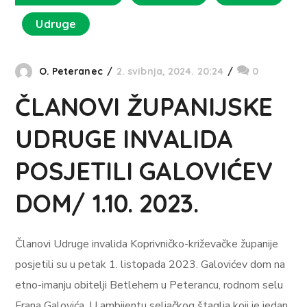
Udruge
O. Peteranec
2. svibnja, 2024. 20:24
0
ČLANOVI ŽUPANIJSKE
UDRUGE INVALIDA
POSJETILI GALOVIĆEV
DOM/ 1.10. 2023.
Članovi Udruge invalida Koprivničko-križevačke županije
posjetili su u petak 1. listopada 2023. Galovićev dom na
etno-imanju obitelji Betlehem u Peterancu, rodnom selu
Frana Galovića. U ambijentu seljačkog štaglja koji je jedan