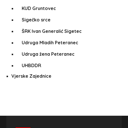
KUD Gruntovec
Sigečko srce
ŠRK Ivan Generalić Sigetec
Udruga Mladih Peteranec
Udruga žena Peteranec
UHBDDR
Vjerske Zajednice