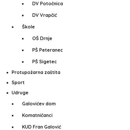
DV Potočnica
DV Vrapčić
Škole
OŠ Drnje
PŠ Peteranec
PŠ Sigetec
Protupožarna zaštita
Sport
Udruge
Galovićev dom
Komatničanci
KUD Fran Galović