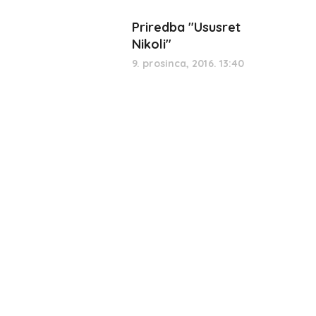
Priredba "Ususret
Nikoli"
9. prosinca, 2016. 13:40