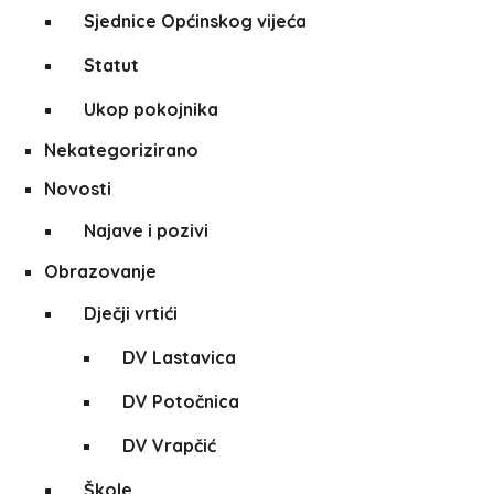
Sjednice Općinskog vijeća
Statut
Ukop pokojnika
Nekategorizirano
Novosti
Najave i pozivi
Obrazovanje
Dječji vrtići
DV Lastavica
DV Potočnica
DV Vrapčić
Škole