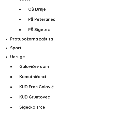
OŠ Drnje
PŠ Peteranec
PŠ Sigetec
Protupožarna zaštita
Sport
Udruge
Galovićev dom
Komatničanci
KUD Fran Galović
KUD Gruntovec
Sigečko srce