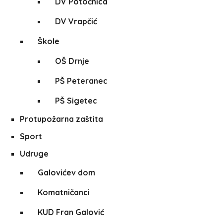
DV Potočnica
DV Vrapčić
Škole
OŠ Drnje
PŠ Peteranec
PŠ Sigetec
Protupožarna zaštita
Sport
Udruge
Galovićev dom
Komatničanci
KUD Fran Galović