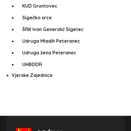
KUD Gruntovec
Sigečko srce
ŠRK Ivan Generalić Sigetec
Udruga Mladih Peteranec
Udruga žena Peteranec
UHBDDR
Vjerske Zajednice