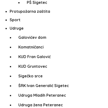
PŠ Sigetec
Protupožarna zaštita
Sport
Udruge
Galovićev dom
Komatničanci
KUD Fran Galović
KUD Gruntovec
Sigečko srce
ŠRK Ivan Generalić Sigetec
Udruga Mladih Peteranec
Udruga žena Peteranec