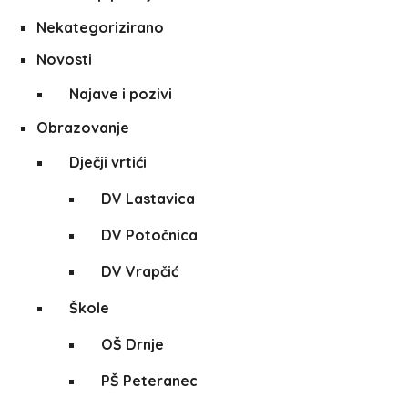
Nekategorizirano
Novosti
Najave i pozivi
Obrazovanje
Dječji vrtići
DV Lastavica
DV Potočnica
DV Vrapčić
Škole
OŠ Drnje
PŠ Peteranec