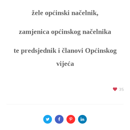
ž
ele op
ć
inski na
č
elnik,
zamjenica op
ć
inskog na
č
elnika
te predsjednik i
č
lanovi Op
ć
inskog
vije
ć
a
35