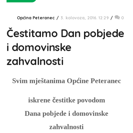
Općina Peteranec
3. kolovoza, 2016. 12:29
0
Čestitamo Dan pobjede
i domovinske
zahvalnosti
ć
Svim mještanima Op
ine Peteranec
č
iskrene
estitke povodom
Dana pobjede i domovinske
zahvalnosti