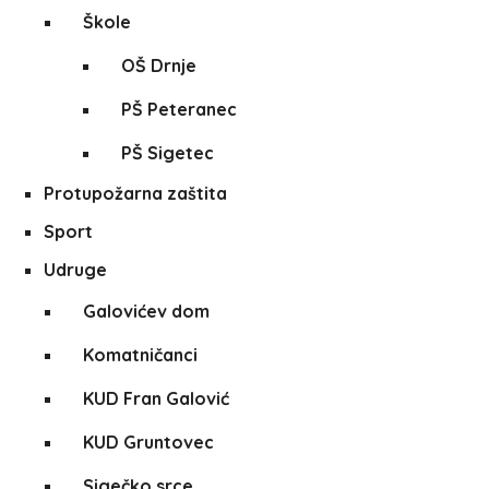
Škole
OŠ Drnje
PŠ Peteranec
PŠ Sigetec
Protupožarna zaštita
Sport
Udruge
Galovićev dom
Komatničanci
KUD Fran Galović
KUD Gruntovec
Sigečko srce