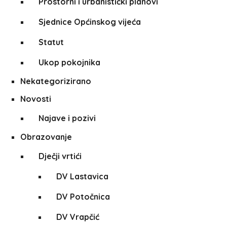
Prostorni i urbanistički planovi
Sjednice Općinskog vijeća
Statut
Ukop pokojnika
Nekategorizirano
Novosti
Najave i pozivi
Obrazovanje
Dječji vrtići
DV Lastavica
DV Potočnica
DV Vrapčić