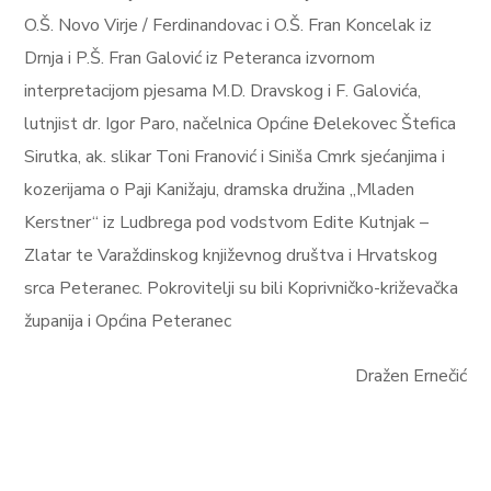
O.Š. Novo Virje / Ferdinandovac i O.Š. Fran Koncelak iz
Drnja i P.Š. Fran Galović iz Peteranca izvornom
interpretacijom pjesama M.D. Dravskog i F. Galovića,
lutnjist dr. Igor Paro, načelnica Općine Đelekovec Štefica
Sirutka, ak. slikar Toni Franović i Siniša Cmrk sjećanjima i
kozerijama o Paji Kanižaju, dramska družina „Mladen
Kerstner“ iz Ludbrega pod vodstvom Edite Kutnjak –
Zlatar te Varaždinskog književnog društva i Hrvatskog
srca Peteranec. Pokrovitelji su bili Koprivničko-križevačka
županija i Općina Peteranec
Dražen Ernečić