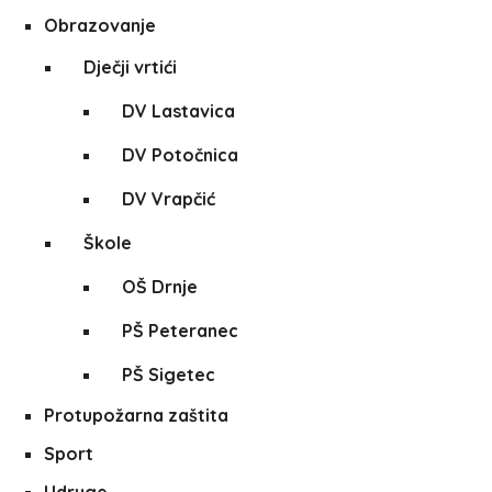
Obrazovanje
Dječji vrtići
DV Lastavica
DV Potočnica
DV Vrapčić
Škole
OŠ Drnje
PŠ Peteranec
PŠ Sigetec
Protupožarna zaštita
Sport