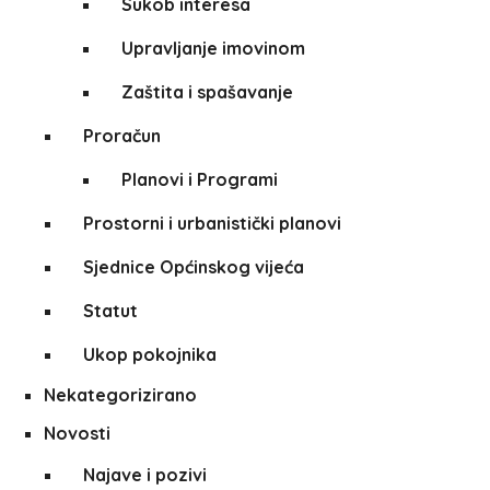
Sukob interesa
Upravljanje imovinom
Zaštita i spašavanje
Proračun
Planovi i Programi
Prostorni i urbanistički planovi
Sjednice Općinskog vijeća
Statut
Ukop pokojnika
Nekategorizirano
Novosti
Najave i pozivi