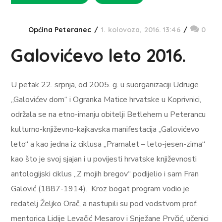
Općina Peteranec
1. kolovoza, 2016. 13:46
0
Galovićevo leto 2016.
U petak 22. srpnja, od 2005. g. u suorganizaciji Udruge
„Galovićev dom“ i Ogranka Matice hrvatske u Koprivnici,
održala se na etno-imanju obitelji Betlehem u Peterancu
kulturno-književno-kajkavska manifestacija „Galovićevo
leto“ a kao jedna iz ciklusa „Pramalet – leto-jesen-zima“
kao što je svoj sjajan i u povijesti hrvatske književnosti
antologijski ciklus „Z mojih bregov“ podijelio i sam Fran
Galović (1887-1914). Kroz bogat program vodio je
redatelj Željko Orač, a nastupili su pod vodstvom prof.
mentorica Lidije Levačić Mesarov i Snježane Prvčić, učenici