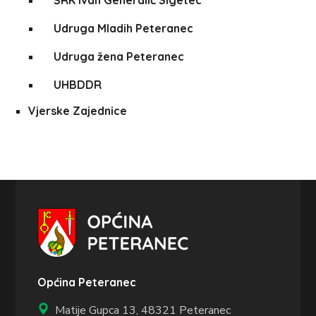
ŠRK Ivan Generalić Sigetec
Udruga Mladih Peteranec
Udruga žena Peteranec
UHBDDR
Vjerske Zajednice
Općina Peteranec
Matije Gupca 13,
48321 Peteranec