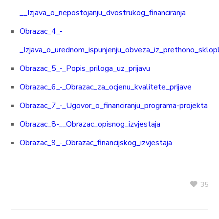
__Izjava_o_nepostojanju_dvostrukog_financiranja
Obrazac_4_-
_Izjava_o_urednom_ispunjenju_obveza_iz_prethono_skloplj
Obrazac_5_-_Popis_priloga_uz_prijavu
Obrazac_6_-_Obrazac_za_ocjenu_kvalitete_prijave
Obrazac_7_-_Ugovor_o_financiranju_programa-projekta
Obrazac_8-__Obrazac_opisnog_izvjestaja
Obrazac_9_-_Obrazac_financijskog_izvjestaja
35