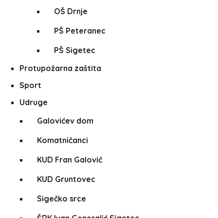
OŠ Drnje
PŠ Peteranec
PŠ Sigetec
Protupožarna zaštita
Sport
Udruge
Galovićev dom
Komatničanci
KUD Fran Galović
KUD Gruntovec
Sigečko srce