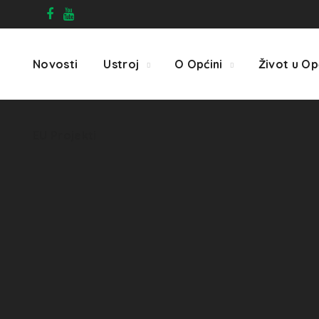
EU Projekti
Novosti
Ustroj
O Općini
Život u Op
EU Projekti