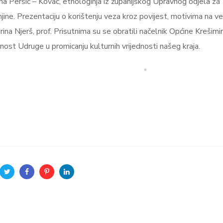
na Peršić – Kovač, etnologinja iz županijskog Upravnog odjela za
jine. Prezentaciju o korištenju veza kroz povijest, motivima na ve
na Njerš, prof. Prisutnima su se obratili načelnik Općine Krešimir
žnost Udruge u promicanju kulturnih vrijednosti našeg kraja.