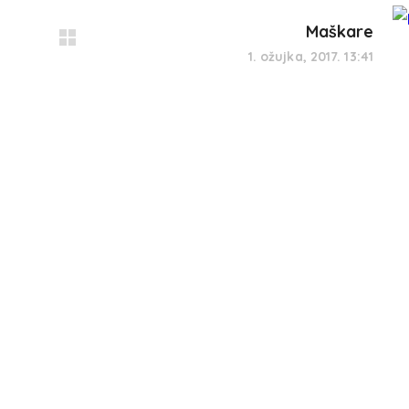
Maškare
1. ožujka, 2017. 13:41