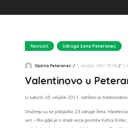
Novosti
Udruga žena Peteranec
Općina Peteranec
1. ožujka, 2017. 13:28
Valentinovo u Peter
U subotu 18. veljače 2017. održano je tradicionalno
Druženju su se priključile 23 udruge žena. Manifestac
vez – file gdje je o izradi veza govorila Katica Erde