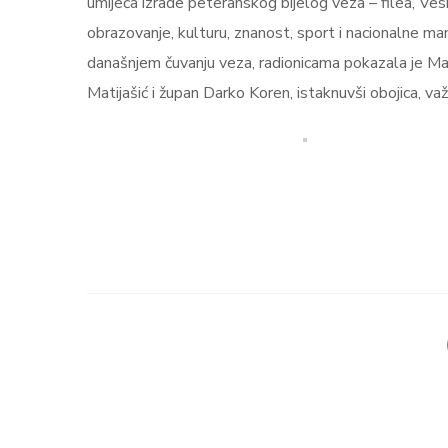
umijeća izrade peteranskog bijelog veza – filea, Ves
obrazovanje, kulturu, znanost, sport i nacionalne man
današnjem čuvanju veza, radionicama pokazala je Mari
Matijašić i župan Darko Koren, istaknuvši obojica, va