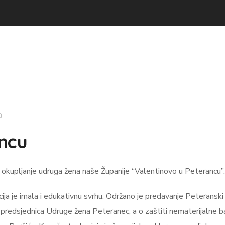
0
ancu
 okupljanje udruga žena naše Županije “Valentinovo u Peterancu”.
ija je imala i edukativnu svrhu. Održano je predavanje Peteranski b
c, predsjednica Udruge žena Peteranec, a o zaštiti nematerijalne b