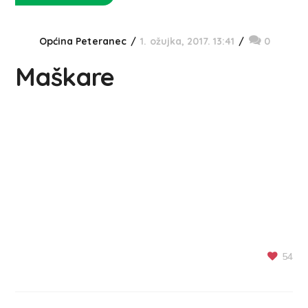
Općina Peteranec
1. ožujka, 2017. 13:41
0
Maškare
54