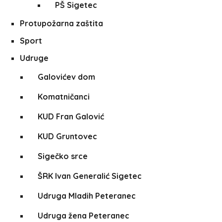
PŠ Sigetec
Protupožarna zaštita
Sport
Udruge
Galovićev dom
Komatničanci
KUD Fran Galović
KUD Gruntovec
Sigečko srce
ŠRK Ivan Generalić Sigetec
Udruga Mladih Peteranec
Udruga žena Peteranec