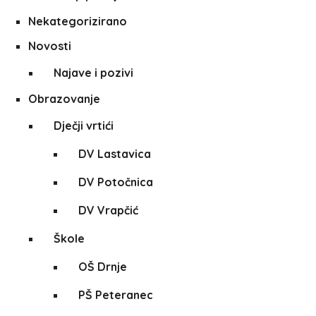
Nekategorizirano
Novosti
Najave i pozivi
Obrazovanje
Dječji vrtići
DV Lastavica
DV Potočnica
DV Vrapčić
Škole
OŠ Drnje
PŠ Peteranec