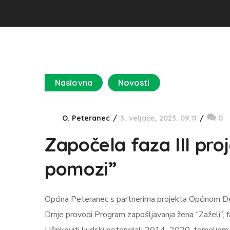
Naslovna
Novosti
O. Peteranec
3. veljače, 2023. 09:11
0
Započela faza III proj
pomozi”
Općina Peteranec s partnerima projekta Općinom Đ
Drnje provodi Program zapošljavanja žena “Zaželi”, f