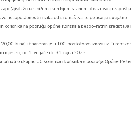
m sklopljenog Ugovora o dodjeli bespovratnih sredstava.
 zapošljivih žena s
nižom i srednjom razinom obrazovanja zapošlj
hove nezaposlenosti i rizika od siromaštva te poticanje socijalne
njih korisnika na području općine Korisnika bespovratnih sredstava 
120,00 kuna) i financiran je u 100-postotnom iznosu iz Europsko
am mjeseci, od 1. veljače do 31. rujna 2023.
rinuti o ukupno 30 korisnica i korisnika s područja Općine Pete