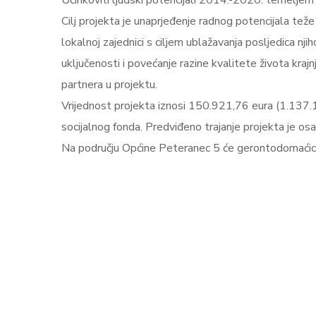
Učinkoviti ljudski potencijali 2014.-2020. temelje
Cilj projekta je unaprjeđenje radnog potencijala teže
lokalnoj zajednici s ciljem ublažavanja posljedica nji
uključenosti i povećanje razine kvalitete života kraj
partnera u projektu.
Vrijednost projekta iznosi 150.921,76 eura (1.137.
socijalnog fonda. Predviđeno trajanje projekta je os
Na području Općine Peteranec 5 će gerontodomaćica b