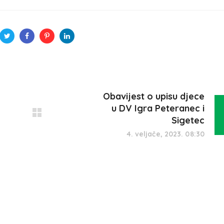
Obavijest o upisu djece
u DV Igra Peteranec i
Sigetec
4. veljače, 2023. 08:30