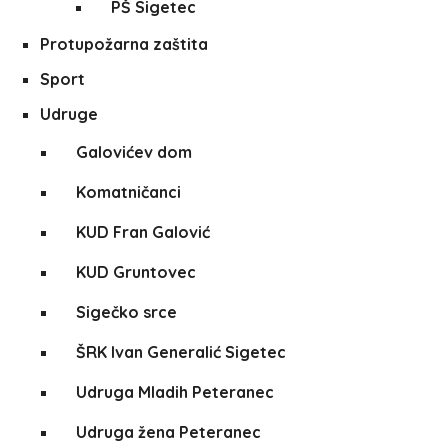
PŠ Sigetec
Protupožarna zaštita
Sport
Udruge
Galovićev dom
Komatničanci
KUD Fran Galović
KUD Gruntovec
Sigečko srce
ŠRK Ivan Generalić Sigetec
Udruga Mladih Peteranec
Udruga žena Peteranec