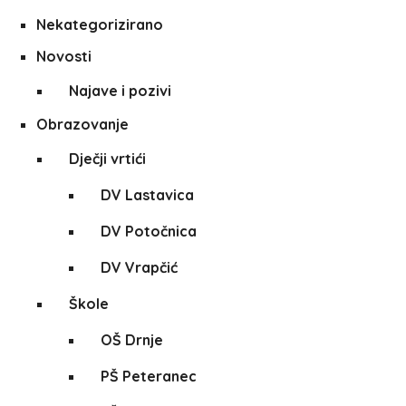
Nekategorizirano
Novosti
Najave i pozivi
Obrazovanje
Dječji vrtići
DV Lastavica
DV Potočnica
DV Vrapčić
Škole
OŠ Drnje
PŠ Peteranec