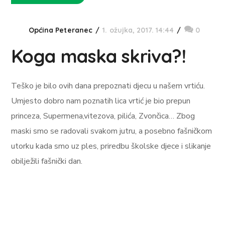
Općina Peteranec
1. ožujka, 2017. 14:44
0
Koga maska skriva?!
Teško je bilo ovih dana prepoznati djecu u našem vrtiću.
Umjesto dobro nam poznatih lica vrtić je bio prepun
princeza, Supermena,vitezova, pilića, Zvončica… Zbog
maski smo se radovali svakom jutru, a posebno fašničkom
utorku kada smo uz ples, priredbu školske djece i slikanje
obilježili fašnički dan.