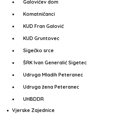
Galovićev dom
Komatničanci
KUD Fran Galović
KUD Gruntovec
Sigečko srce
ŠRK Ivan Generalić Sigetec
Udruga Mladih Peteranec
Udruga žena Peteranec
UHBDDR
Vjerske Zajednice