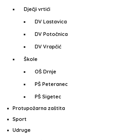
Dječji vrtići
DV Lastavica
DV Potočnica
DV Vrapčić
Škole
OŠ Drnje
PŠ Peteranec
PŠ Sigetec
Protupožarna zaštita
Sport
Udruge